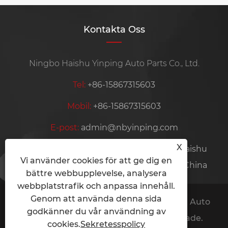
Kontakta Oss
Ningbo Haishu Yinping Auto Parts Co., Ltd.
Tel:
+86-15867315603
Mobil:
+86-15867315603
E-post:
admin@nbyinping.com
X
Adress:
Taoyuan Village, Hengjie Town, Haishu
Vi använder cookies för att ge dig en
District, Ningbo City, Zhejiang Province, China
bättre webbupplevelse, analysera
webbplatstrafik och anpassa innehåll.
Genom att använda denna sida
Copyright © 2024 Ningbo Haishu Yinping Auto
godkänner du vår användning av
Parts Co., Ltd. Alla rättigheter reserverade.
cookies.
Sekretesspolicy