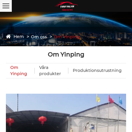
Hem
Om oss
Om Yinping
Om Yinping
Om
Våra
Produktionsutrustning
Yinping
produkter