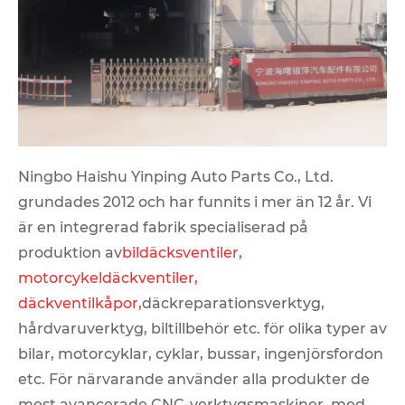
Ningbo Haishu Yinping Auto Parts Co., Ltd.
grundades 2012 och har funnits i mer än 12 år. Vi
är en integrerad fabrik specialiserad på
produktion av
bildäcksventiler
,
motorcykeldäckventiler
,
däckventilkåpor
,
däckreparationsverktyg,
hårdvaruverktyg, biltillbehör etc. för olika typer av
bilar, motorcyklar, cyklar, bussar, ingenjörsfordon
etc. För närvarande använder alla produkter de
mest avancerade CNC-verktygsmaskiner, med