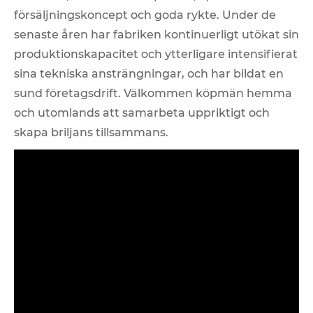
försäljningskoncept och goda rykte. Under de
senaste åren har fabriken kontinuerligt utökat sin
produktionskapacitet och ytterligare intensifierat
sina tekniska ansträngningar, och har bildat en
sund företagsdrift. Välkommen köpmän hemma
och utomlands att samarbeta uppriktigt och
skapa briljans tillsammans.