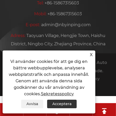
Tel:
+86-15867315603
Mobil:
+86-15867315603
E-post:
admin@nbyinping.com
Adress:
Taoyuan Village, Hengjie Town, Haishu
District, Ningbo City, Zhejiang Province, China
X
Vi använder cookies för att ge dig en
Copyright © 2024 Ningbo Haishu Yinping Auto
bättre webbupplevelse, analysera
Parts Co., Ltd. Alla rättigheter reserverade.
webbplatstrafik och anpassa innehåll.
Links
Sitemap
RSS
XML
Sekretesspolicy
Genom att använda denna sida
godkänner du vår användning av
cookies.
Sekretesspolicy
Avvisa
Acceptera




