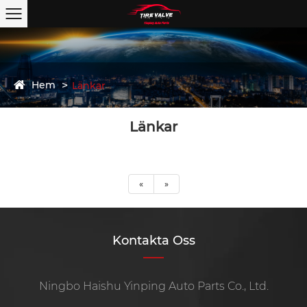
Hem
Länkar
Länkar
«
»
Kontakta Oss
Ningbo Haishu Yinping Auto Parts Co., Ltd.